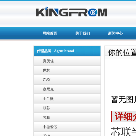
网站首页
关于我们
新闻中心
你的位
代理品牌 Agent brand
真茂佳
世芯
CVX
森尼克
暂无图
士兰微
顺芯
详细
芯联
中微爱芯
芯联