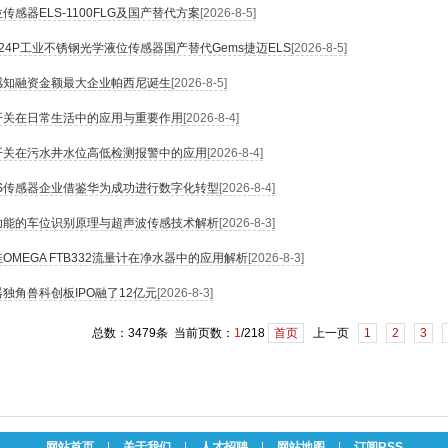
传感器ELS-1100FLG及国产替代方案
[2026-8-5]
SC24P工业不锈钢光学液位传感器国产替代Gems捷迈ELS
[2026-8-5]
感知融资金额最大企业帕西尼诞生
[2026-8-5]
开关在日常生活中的应用与重要作用
[2026-8-4]
开关在污水井水位高低检测报警中的应用
[2026-8-4]
MS传感器企业借鉴华为成功进行数字化转型
[2026-8-4]
功能的车位识别原理与超声波传感技术解析
[2026-8-3]
OMEGA FTB332流量计在净水器中的应用解析
[2026-8-3]
独角兽科创板IPO融了12亿元
[2026-8-3]
总数：3479条 当前页数：
1
/218
首页
上一页
1
2
3
网站首页
|
关于我们
|
人才招聘
|
网站地图
|
订阅RSS