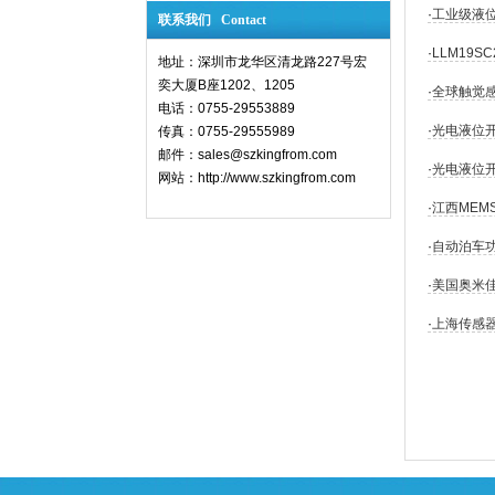
·
工业级液位
联系我们 Contact
·
LLM19
地址：深圳市龙华区清龙路227号宏
奕大厦B座1202、1205
·
全球触觉
电话：0755-29553889
·
光电液位
传真：0755-29555989
邮件：sales@szkingfrom.com
·
光电液位
网站：
http://www.szkingfrom.com
·
江西ME
·
自动泊车
·
美国奥米佳
·
上海传感器