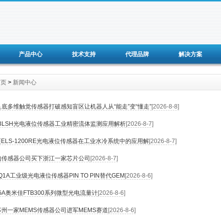
产品中心
技术支持
代理品牌
解决方案
首页
>
新闻中心
底多维触觉传感器打破感知盲区让机器人从“能走”变“懂走”
[2026-8-8]
0D3LSH光电液位传感器工业精密流体监测应用解析
[2026-8-7]
迈ELS-1200RE光电液位传感器在工业水冷系统中的应用解
[2026-8-7]
的传感器公司买下浙江一家芯片公司
[2026-8-7]
4Q1A工业级光电液位传感器PIN TO PIN替代GEM
[2026-8-6]
GA奥米佳FTB300系列微型光电流量计
[2026-8-6]
州一家MEMS传感器公司进军MEMS赛道
[2026-8-6]