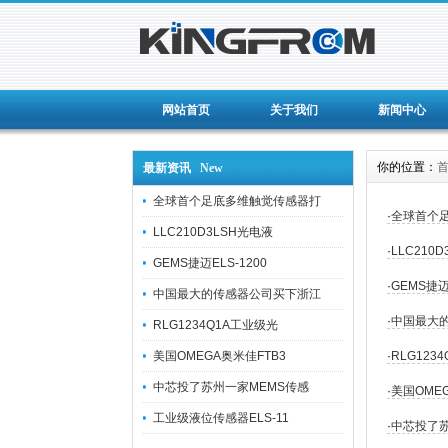
网站首页
关于我们
新闻中心
你的位置：
最新资讯 New
全球首个足底多维触觉传感器打
·
全球首个足
LLC210D3LSH光电液
·
LLC21
GEMS捷迈ELS-1200
·
GEMS捷
中国最大的传感器公司买下浙江
·
中国最大
RLG1234Q1A工业级光
美国OMEGA奥米佳FTB3
·
RLG123
中芯投了苏州一家MEMS传感
·
美国OME
工业级液位传感器ELS-11
·
中芯投了苏